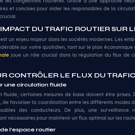
e les congestions routières. Grâce à une approche neutr
aires et concises pour aider les responsables de la circula
rucial.
MPACT DU TRAFIC ROUTIER SUR L
r est un enjeu majeur dans les sociétés modernes. Les emb
idérable sur votre quotidien, tant sur le plan économique q
nale
joue un rôle crucial dans la régulation du flux de ci
UR CONTRÔLER LE FLUX DU TRAFI
 une circulation fluide
n fluide, certaines mesures de base doivent être prises. I
é, de favoriser la coordination entre les différents modes 
sables des conducteurs. De plus, une surveillance r
nt nécessaires pour maintenir un flux optimal sur les route
de l’espace routier