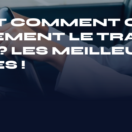
T COMMENT 
EMENT LE TR
? LES MEILL
S !