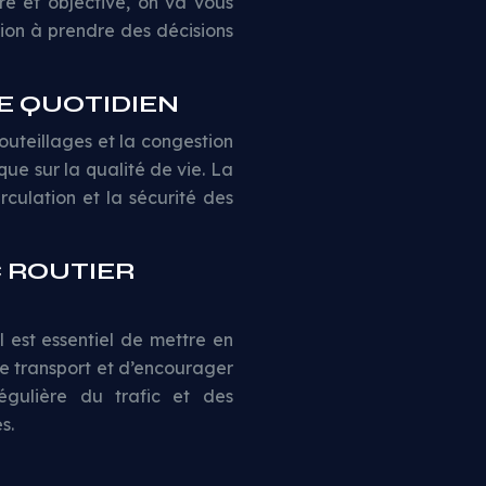
e et objective, on va vous
tion à prendre des décisions
E QUOTIDIEN
outeillages et la congestion
ue sur la qualité de vie. La
rculation et la sécurité des
C ROUTIER
l est essentiel de mettre en
de transport et d’encourager
égulière du trafic et des
s.